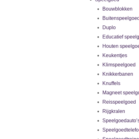
Bouwblokken
Buitenspeelgoe
Duplo
Educatief speel
Houten speelgo
Keukentjes
Klimspeelgoed
Knikkerbanen
Knuffels
Magneet speelg
Reisspeelgoed
Rijgkralen
Speelgoedauto’
Speelgoedtelef