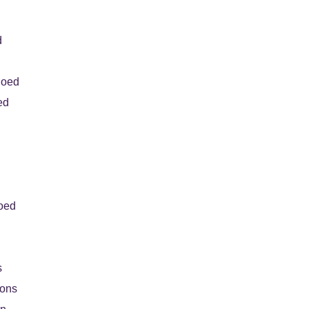
d
goed
ed
oed
s
oons