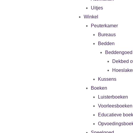
Uitjes
Winkel
Peuterkamer
Bureaus
Bedden
Beddengoed
Dekbed o
Hoeslake
Kussens
Boeken
Luisterboeken
Voorleesboeken
Educatieve boe
Opvoedingsboe
Speelgoed