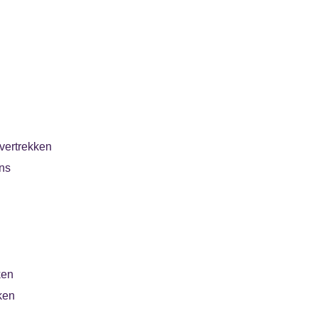
vertrekken
ns
ken
ken