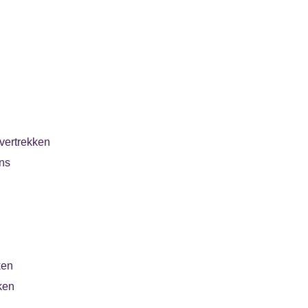
vertrekken
ns
ken
ken