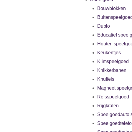
Bouwblokken
Buitenspeelgoe
Duplo
Educatief speel
Houten speelgo
Keukentjes
Klimspeelgoed
Knikkerbanen
Knuffels
Magneet speelg
Reisspeelgoed
Rijgkralen
Speelgoedauto’
Speelgoedtelef