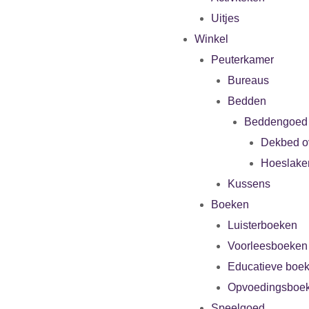
Uitjes
Winkel
Peuterkamer
Bureaus
Bedden
Beddengoed
Dekbed o
Hoeslake
Kussens
Boeken
Luisterboeken
Voorleesboeken
Educatieve boe
Opvoedingsboe
Speelgoed