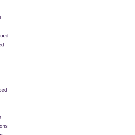
d
goed
ed
oed
s
oons