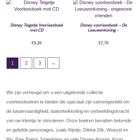
Disney Teigetje Voorleesboek
Disney voorleesboek – De
met CD
Leeuwenkoning –
€
9,20
€
7,70
1
2
3
→
We zijn verheugd om u een uitgebreide collectie
voorleesboeken te bieden die speciaal zijn samengesteld om
de luistervaardigheid, taalontwikkeling en verbeeldingskracht
van uw kleintje te stimuleren. Onze boeken bevatten bekende
en geliefde personages, zoals Nijntje, Dikkie Dik, Woezel en
Pip, Paw Patrol, Sinterklaas en vele Disney-figuren. Kruip