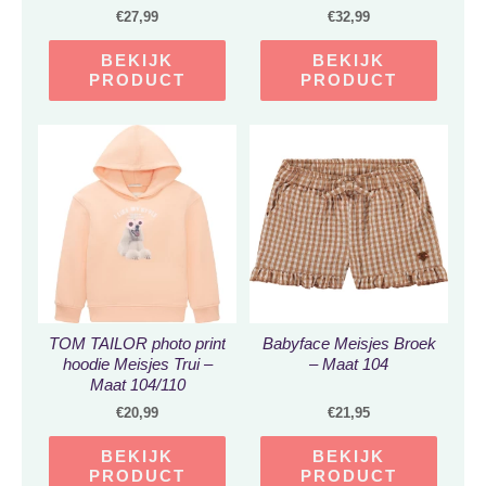
€
27,99
€
32,99
BEKIJK
BEKIJK
PRODUCT
PRODUCT
TOM TAILOR photo print
Babyface Meisjes Broek
hoodie Meisjes Trui –
– Maat 104
Maat 104/110
€
20,99
€
21,95
BEKIJK
BEKIJK
PRODUCT
PRODUCT