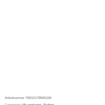
Artikelnummer
7065101788491184
Categorieën
Alle producten
,
Skelters