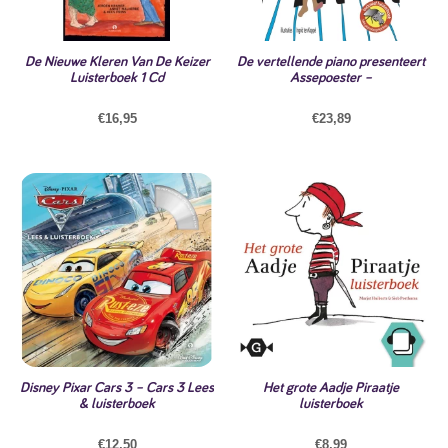
De Nieuwe Kleren Van De Keizer
De vertellende piano presenteert
Luisterboek 1 Cd
Assepoester –
€
16,95
€
23,89
Disney Pixar Cars 3 – Cars 3 Lees
Het grote Aadje Piraatje
& luisterboek
luisterboek
€
12,50
€
8,99