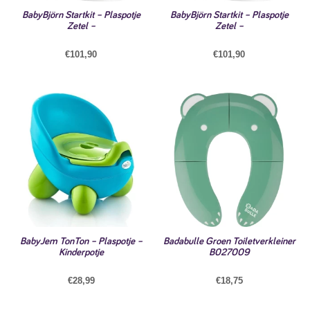
BabyBjörn Startkit – Plaspotje
BabyBjörn Startkit – Plaspotje
Zetel –
Zetel –
€
101,90
€
101,90
BabyJem TonTon – Plaspotje –
Badabulle Groen Toiletverkleiner
Kinderpotje
B027009
€
28,99
€
18,75