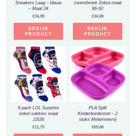
Sneakers Laag – blauw
zwembroek Zebra maat
– Maat 24
86-92
€
34,99
€
34,00
BEKIJK
BEKIJK
PRODUCT
PRODUCT
6 pack LOL Surprise
PLA Split
enkel sokken: maat
Kinderbordenset – 2
23/26
stuks Melaminevrij
Magnetronbestendig
€
11,75
€
69,00
Split Kinderservies –