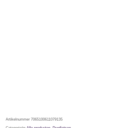
Artikelnummer
7065100611079135
Categorieën
Alle producten
,
Duwfietsen