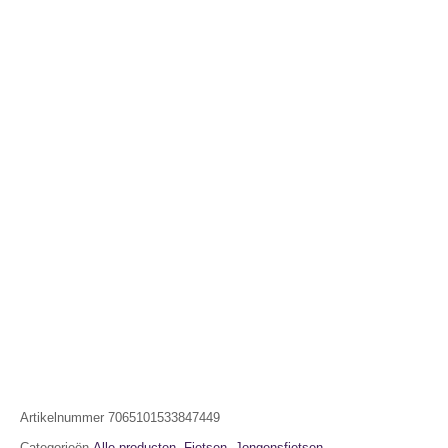
Artikelnummer
7065101533847449
Categorieën
Alle producten
,
Fietsen
,
Jongensfietsen
,