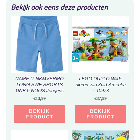
Bekijk ook eens deze producten
NAME IT NKMVERMO
LEGO DUPLO Wilde
LONG SWE SHORTS
dieren van Zuid-Amerika
UNB F NOOS Jongens
– 10973
Broek – Maat 104
€
13,99
€
37,99
BEKIJK
BEKIJK
PRODUCT
PRODUCT