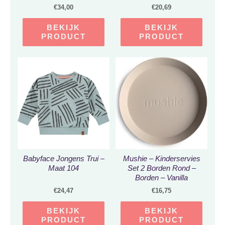
€
34,00
€
20,69
BEKIJK
BEKIJK
PRODUCT
PRODUCT
Babyface Jongens Trui –
Mushie – Kinderservies
Maat 104
Set 2 Borden Rond –
Borden – Vanilla
€
24,47
€
16,75
BEKIJK
BEKIJK
PRODUCT
PRODUCT