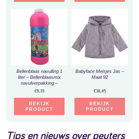
Bellenblaas navulling 1
Babyface Meisjes Jas –
liter – Bellenblaasmix
Maat 92
navulverpakking –
Bellenblazen vullen
€
9,35
€
38,45
vloeistof –
Bellenblaassop –
BEKIJK
BEKIJK
Kinderspeelgoed
PRODUCT
PRODUCT
buitenspeelgoed
Tips en nieuws over peuters