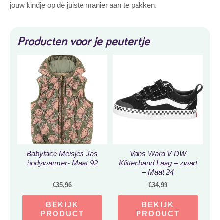
jouw kindje op de juiste manier aan te pakken.
Producten voor je peutertje
Babyface Meisjes Jas
Vans Ward V DW
bodywarmer- Maat 92
Klittenband Laag – zwart
– Maat 24
€
35,96
€
34,99
BEKIJK
BEKIJK
PRODUCT
PRODUCT