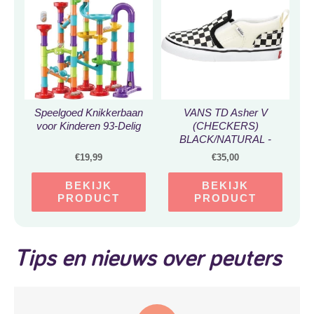
Speelgoed Knikkerbaan
VANS TD Asher V
voor Kinderen 93-Delig
(CHECKERS)
BLACK/NATURAL -
Maat 26
€
19,99
€
35,00
BEKIJK
BEKIJK
PRODUCT
PRODUCT
Tips en nieuws over peuters