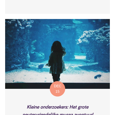
DEC
15
Kleine onderzoekers: Het grote
peutervriendelijke musea avontuur!