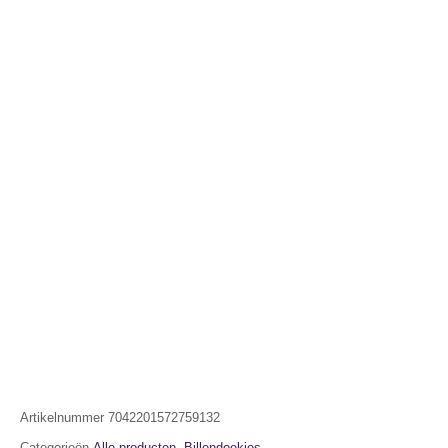
Artikelnummer
7042201572759132
Categorieën
Alle producten
,
Billendoekjes