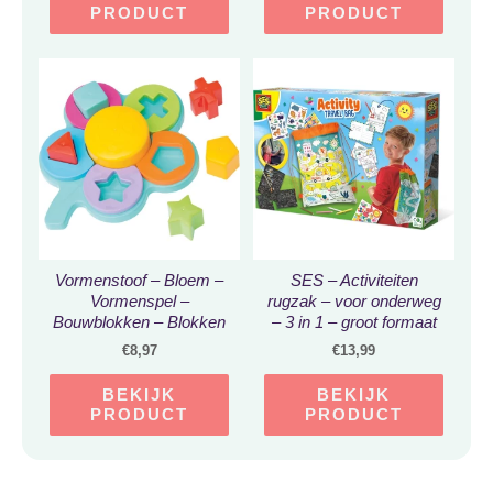
PRODUCT
PRODUCT
Vormenstoof – Bloem –
SES – Activiteiten
Vormenspel –
rugzak – voor onderweg
Bouwblokken – Blokken
– 3 in 1 – groot formaat
baby – Blokkenpuzzel –
tas
€
8,97
€
13,99
Baby speelgoed –
Educatief speelgoed 2
BEKIJK
BEKIJK
jaar – Educatief
PRODUCT
PRODUCT
speelgoed 3 jaar –
Motoriek speelgoed