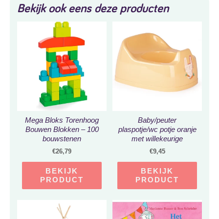
Bekijk ook eens deze producten
Mega Bloks Torenhoog
Baby/peuter
Bouwen Blokken – 100
plaspotje/wc potje oranje
bouwstenen
met willekeurige
afbeelding op sticker 27
€
26,79
€
9,45
cm –
Zindelijkheidstraining –
BEKIJK
BEKIJK
Babypotje
PRODUCT
PRODUCT