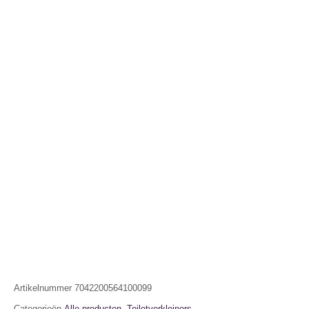
Artikelnummer
7042200564100099
Categorieën
Alle producten
,
Toiletverkleiners