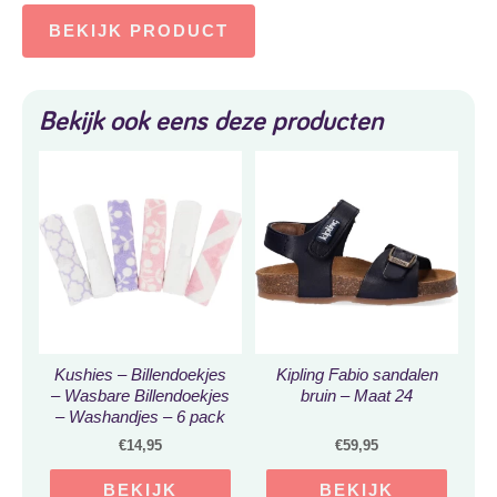
BEKIJK PRODUCT
Bekijk ook eens deze producten
Kushies – Billendoekjes
Kipling Fabio sandalen
– Wasbare Billendoekjes
bruin – Maat 24
– Washandjes – 6 pack
– Roze / Wit / Paars –
€
14,95
€
59,95
Enkellaags
BEKIJK
BEKIJK