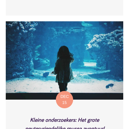
DEC
15
Kleine onderzoekers: Het grote
peutervriendelijke musea avontuur!