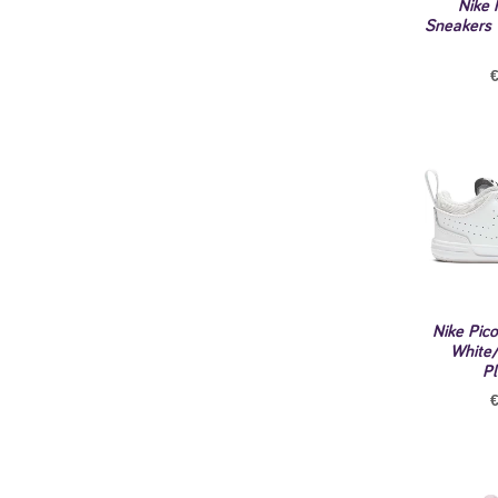
Nike 
Sneakers 
Nike Pic
White
P