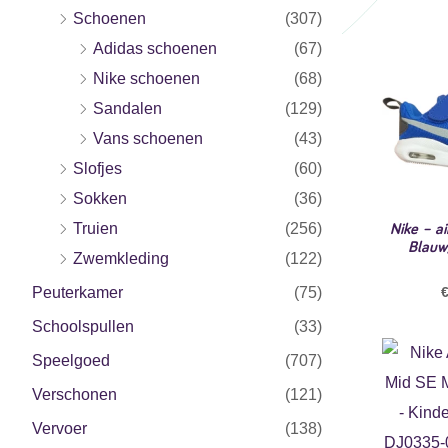
Schoenen
(307)
Adidas schoenen
(67)
Nike schoenen
(68)
Sandalen
(129)
Vans schoenen
(43)
Slofjes
(60)
Sokken
(36)
Nike – a
Truien
(256)
Blauw
Zwemkleding
(122)
Peuterkamer
(75)
Schoolspullen
(33)
Speelgoed
(707)
Verschonen
(121)
Vervoer
(138)