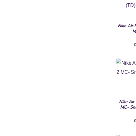
Nike Air 
M
Nike Air
MC- Sne