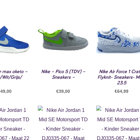
ir max oketo –
Nike – Pico 5 (TDV) –
Nike Air Force 1 Cra
/Wit/Grijs/
Sneakers –
Flyknit- Sneakers- M
23.5
€
49,00
€
39,00
€
64,99