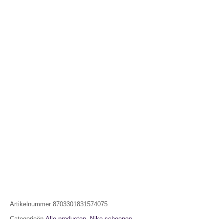
Artikelnummer
8703301831574075
Categorieën
Alle producten
,
Nike schoenen