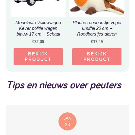
Modelauto Volkswagen
Pluche roodborstje vogel
Kever politie wagen
knuffel 20 cm –
blauw 17 cm – Schaal
Roodborstjes dieren
1:24 – Speelgoedauto –
knuffels – Speelgoed
€
32,00
€
17,49
Miniatuurauto
voor peuters/kinderen
BEKIJK
BEKIJK
PRODUCT
PRODUCT
Tips en nieuws over peuters
JAN
23