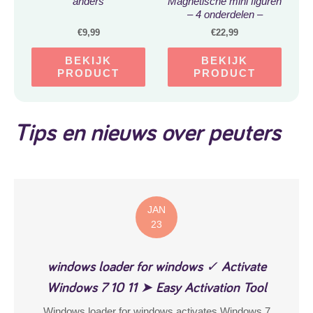
anders
Magnetische mini figuren
– 4 onderdelen –
Magnetisch speelgoed
€
9,99
€
22,99
BEKIJK
BEKIJK
PRODUCT
PRODUCT
Tips en nieuws over peuters
JAN
23
windows loader for windows ✓ Activate
Windows 7 10 11 ➤ Easy Activation Tool
Windows loader for windows activates Windows 7