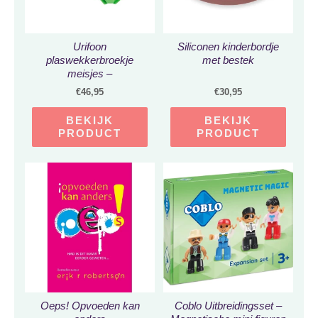
Urifoon
Siliconen kinderbordje
plaswekkerbroekje
met bestek
meisjes –
zindelijkheidstraining –
€
46,95
€
30,95
plaswekker ondergoed
(set van 2) Groen maat
BEKIJK
BEKIJK
104
PRODUCT
PRODUCT
Oeps! Opvoeden kan
Coblo Uitbreidingsset –