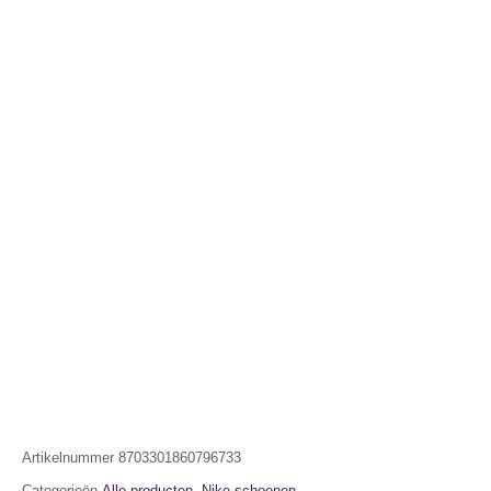
Artikelnummer
8703301860796733
Categorieën
Alle producten
,
Nike schoenen