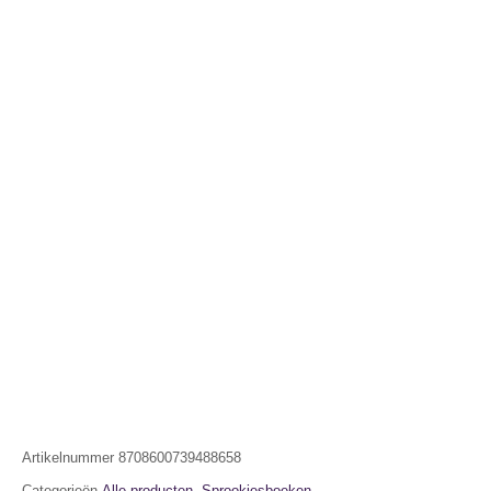
Artikelnummer
8708600739488658
Categorieën
Alle producten
,
Sprookjesboeken