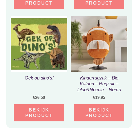
PRODUCT
PRODUCT
Gek op dino’s!
Kinderrugzak – Bio
Katoen – Rugzak –
Liloe&Noenie – Nemo
Rugzak – Rugzak
€
26,50
€
19,95
Peuter – Rugzak Kleuter
– Schooltas –
BEKIJK
BEKIJK
Kinderrugtas – Rugtas –
PRODUCT
PRODUCT
Vis Rugzak – Nemo –
Knuffel – Sac – Sac a
dos – Rugzak Jongen –
Rugzak Meisje – Rugtas