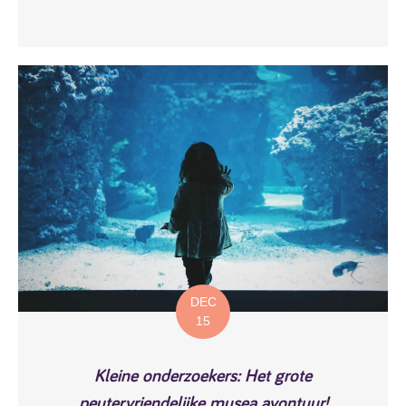
DEC
15
Kleine onderzoekers: Het grote
peutervriendelijke musea avontuur!