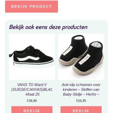
BEKIJK PRODUCT
Bekijk ook eens deze producten
VANS TD Ward V
Anti-slip schoenen voor
(SUEDE/CANVAS)BLACK/WHITE
kinderen – Sloffen van
-Maat 25
Baby-Slofje – Herfst –
Winter – Zwart maat
€
38,80
€
16,95
22/23
BEKIJK
BEKIJK