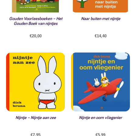
Gouden Voorleesboeken – Het
Naar buiten met nijntje
Gouden Boek van nijntjes
€
20,00
€
14,40
Nijntje – Nijntje aan zee
Nijntje en oom vliegenier
€
7,95
€
5,99