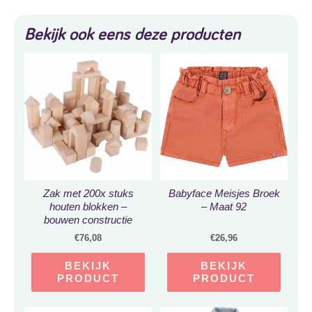
Bekijk ook eens deze producten
Zak met 200x stuks
Babyface Meisjes Broek
houten blokken –
– Maat 92
bouwen constructie
speelgoed jongens en
€
76,08
€
26,96
meisjes
BEKIJK
BEKIJK
PRODUCT
PRODUCT