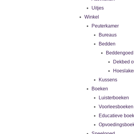
Uitjes
Winkel
Peuterkamer
Bureaus
Bedden
Beddengoed
Dekbed o
Hoeslake
Kussens
Boeken
Luisterboeken
Voorleesboeken
Educatieve boe
Opvoedingsboe
Speelgoed