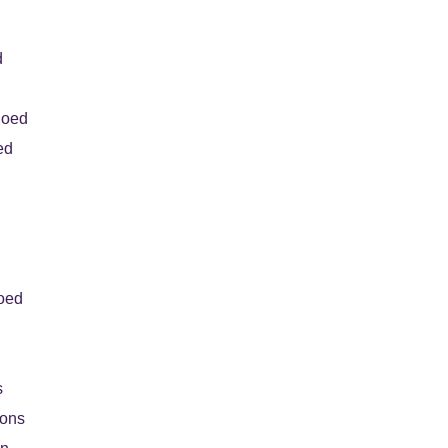
d
goed
ed
oed
s
oons