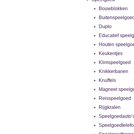
Bouwblokken
Buitenspeelgoe
Duplo
Educatief speel
Houten speelgo
Keukentjes
Klimspeelgoed
Knikkerbanen
Knuffels
Magneet speelg
Reisspeelgoed
Rijgkralen
Speelgoedauto’
Speelgoedtelef