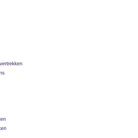
vertrekken
ns
ken
ken