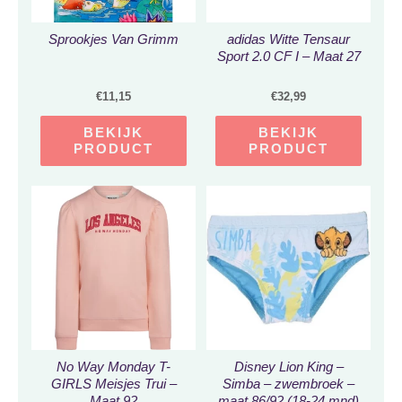
Sprookjes Van Grimm
adidas Witte Tensaur
Sport 2.0 CF I – Maat 27
€
11,15
€
32,99
BEKIJK
BEKIJK
PRODUCT
PRODUCT
No Way Monday T-
Disney Lion King –
GIRLS Meisjes Trui –
Simba – zwembroek –
Maat 92
maat 86/92 (18-24 mnd)