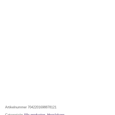
Artikelnummer
7042201698878121
Categorieën
Alle producten
,
Hoeslakens