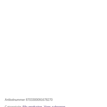
Artikelnummer
8703300091678270
Categorieën
Alle producten
,
Vans schoenen