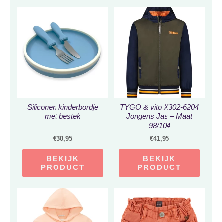
Siliconen kinderbordje
TYGO & vito X302-6204
met bestek
Jongens Jas – Maat
98/104
€
30,95
€
41,95
BEKIJK
BEKIJK
PRODUCT
PRODUCT