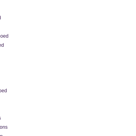
d
goed
ed
oed
s
oons