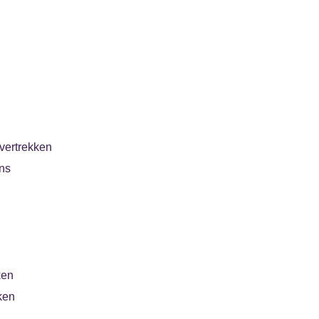
vertrekken
ns
ken
ken