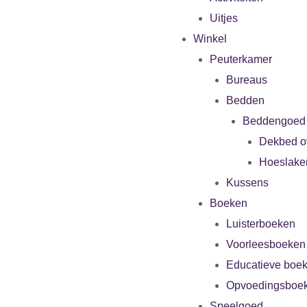
Uitjes
Winkel
Peuterkamer
Bureaus
Bedden
Beddengoed
Dekbed o
Hoeslake
Kussens
Boeken
Luisterboeken
Voorleesboeken
Educatieve boe
Opvoedingsboe
Speelgoed