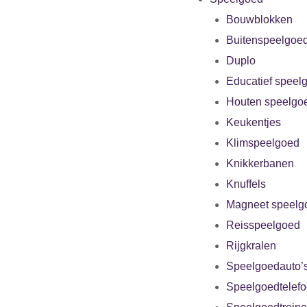
Bouwblokken
Buitenspeelgoe
Duplo
Educatief speel
Houten speelgo
Keukentjes
Klimspeelgoed
Knikkerbanen
Knuffels
Magneet speelg
Reisspeelgoed
Rijgkralen
Speelgoedauto’
Speelgoedtelef