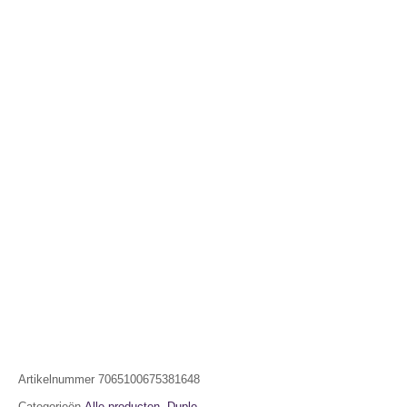
Artikelnummer
7065100675381648
Categorieën
Alle producten
,
Duplo