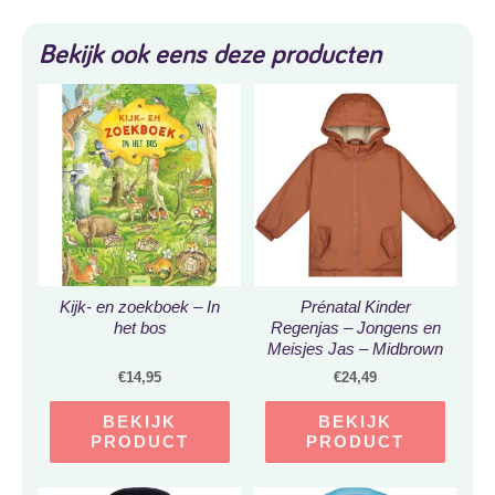
Bekijk ook eens deze producten
Kijk- en zoekboek – In
Prénatal Kinder
het bos
Regenjas – Jongens en
Meisjes Jas – Midbrown
– Maat 86
€
14,95
€
24,49
BEKIJK
BEKIJK
PRODUCT
PRODUCT