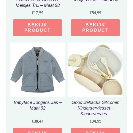
Meisjes Trui – Maat 98
€
17,59
€
54,99
BEKIJK
BEKIJK
PRODUCT
PRODUCT
Babyface Jongens Jas –
Good lifehacks Siliconen
Maat 92
Kinderserviesset –
Kinderservies –
Kinderbord –
€
38,47
€
34,95
Kinderbestekset –
Siliconen – Baby Bestek