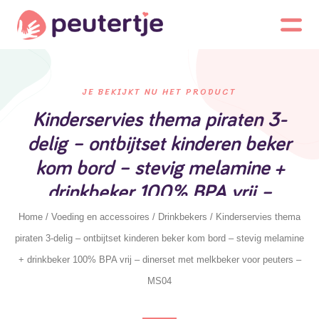
JE BEKIJKT NU HET PRODUCT
Kinderservies thema piraten 3-
delig – ontbijtset kinderen beker
kom bord – stevig melamine +
drinkbeker 100% BPA vrij –
dinerset met melkbeker voor
Home
/
Voeding en accessoires
/
Drinkbekers
/ Kinderservies thema
peuters – MS04
piraten 3-delig – ontbijtset kinderen beker kom bord – stevig melamine
+ drinkbeker 100% BPA vrij – dinerset met melkbeker voor peuters –
MS04