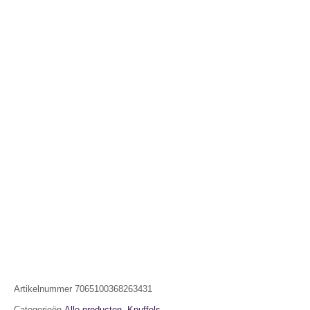
Artikelnummer
7065100368263431
Categorieën
Alle producten
,
Knuffels