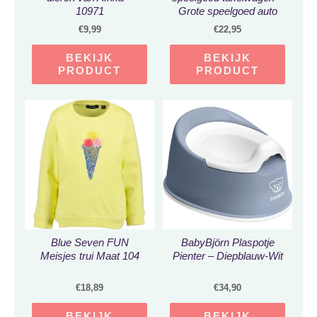
10971
Grote speelgoed auto
12,5cm
€
9,99
€
22,95
BEKIJK
BEKIJK
PRODUCT
PRODUCT
Blue Seven FUN
BabyBjörn Plaspotje
Meisjes trui Maat 104
Pienter – Diepblauw-Wit
€
18,89
€
34,90
BEKIJK
BEKIJK