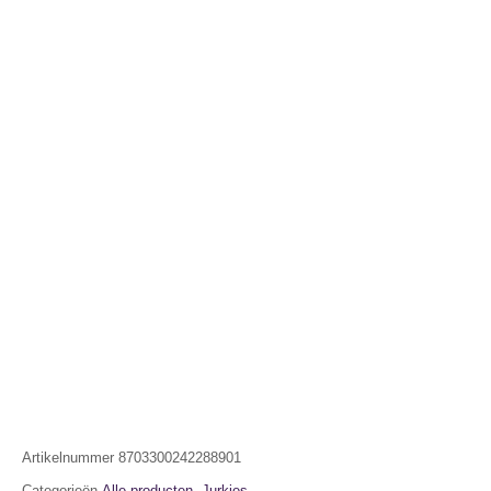
Artikelnummer
8703300242288901
Categorieën
Alle producten
,
Jurkjes