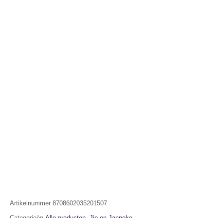
Artikelnummer
8708602035201507
Categorieën
Alle producten
,
Jip en Janneke