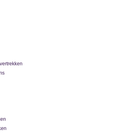
vertrekken
ns
ken
ken