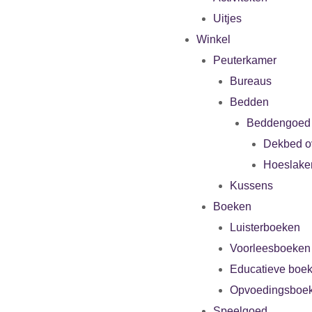
Uitjes
Winkel
Peuterkamer
Bureaus
Bedden
Beddengoed
Dekbed o
Hoeslake
Kussens
Boeken
Luisterboeken
Voorleesboeken
Educatieve boe
Opvoedingsboe
Speelgoed