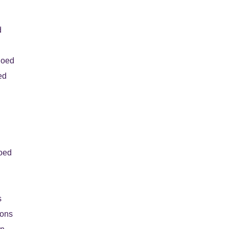
d
goed
ed
oed
s
oons