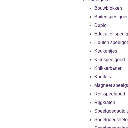
Bouwblokken
Buitenspeelgoe
Duplo
Educatief speel
Houten speelgo
Keukentjes
Klimspeelgoed
Knikkerbanen
Knuffels
Magneet speelg
Reisspeelgoed
Rijgkralen
Speelgoedauto’
Speelgoedtelef