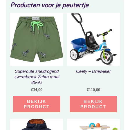
Producten voor je peutertje
Supercute sneldrogend
Ceety – Driewieler
zwembroek Zebra maat
86-92
€
34,00
€
110,00
BEKIJK
BEKIJK
PRODUCT
PRODUCT