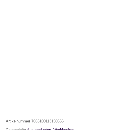
Artikelnummer
7065100113150656
Categorieën
Alle producten
,
Werkbanken