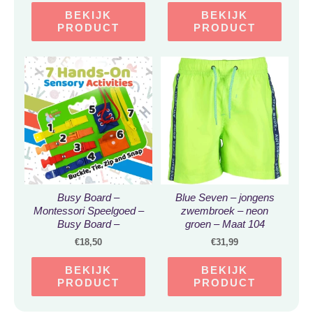
BEKIJK
BEKIJK
PRODUCT
PRODUCT
Busy Board –
Blue Seven – jongens
Montessori Speelgoed –
zwembroek – neon
Busy Board –
groen – Maat 104
Activiteitenbord –
€
18,50
€
31,99
Motoriek Speelgoed –
Kinderspeelgoed –
BEKIJK
BEKIJK
Leerspeelgoed – Voor
PRODUCT
PRODUCT
Onderweg – Ik Leer –
Goed voor de