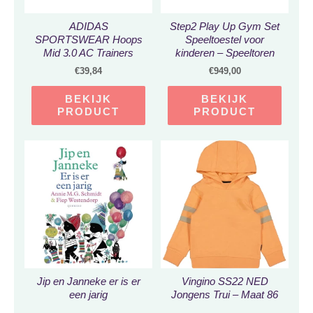
ADIDAS
Step2 Play Up Gym Set
SPORTSWEAR Hoops
Speeltoestel voor
Mid 3.0 AC Trainers
kinderen – Speeltoren
Baby Ftwr White / Acid
met glijbaan en
€
39,84
€
949,00
Red / Sky Rush – Maat
schommels van plastic /
26 1/2
kunststof – Speelgoed
BEKIJK
BEKIJK
voor tuin / buiten
PRODUCT
PRODUCT
Jip en Janneke er is er
Vingino SS22 NED
een jarig
Jongens Trui – Maat 86