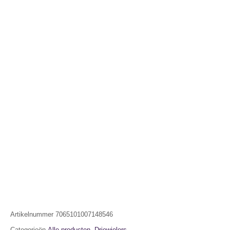
Artikelnummer
7065101007148546
Categorieën
Alle producten
,
Driewielers