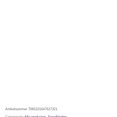
Artikelnummer
7065101647627321
Categorieën
Alle producten
,
Speelkleden