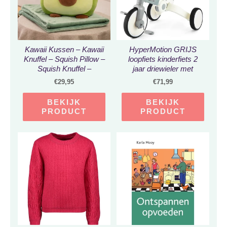
Kawaii Kussen – Kawaii
HyperMotion GRIJS
Knuffel – Squish Pillow –
loopfiets kinderfiets 2
Squish Knuffel –
jaar driewieler met
Avocado – 35cm
duwstang jongens kinder
€
29,95
€
71,99
fiets baby loopfietsen
driewielers jongen
BEKIJK
BEKIJK
meisje step peuter
PRODUCT
PRODUCT
loopfietsje comfort 4 in 1
voor peuters kind
kinderen meisjes fietsje
stuurstang trappers