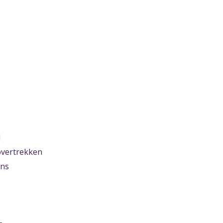
d
vertrekken
ens