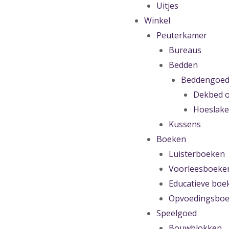
Uitjes
Winkel
Peuterkamer
Bureaus
Bedden
Beddengoe
Dekbed o
Hoeslak
Kussens
Boeken
Luisterboeken
Voorleesboeke
Educatieve boe
Opvoedingsbo
Speelgoed
Bouwblokken