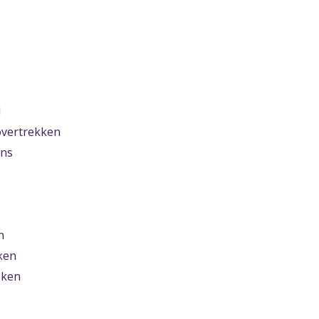
d
vertrekken
ens
n
ken
eken