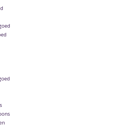
ed
lgoed
oed
goed
s
oons
en