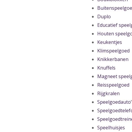
Buitenspeelgo
Duplo
Educatief spee
Houten speelg
Keukentjes
Klimspeelgoed
Knikkerbanen
Knuffels
Magneet speel
Reisspeelgoed
Rijgkralen
Speelgoedauto’
Speelgoedtelef
Speelgoedtrein
Speelhuisjes