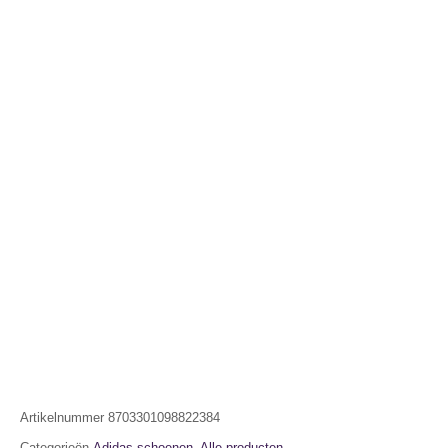
Artikelnummer
8703301098822384
Categorieën
Adidas schoenen
,
Alle producten