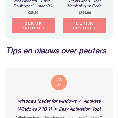
voor kinderen – Enso –
Bruin/Groen – Met
Donkergeel – maat 86-
Verdieping en Rode
98cm
Glijbaan – Speelhuisje
€
85,99
€
899,99
op palen met veranda –
FSC hout – Speeltoestel
BEKIJK
BEKIJK
voor de tuin
PRODUCT
PRODUCT
Tips en nieuws over peuters
JAN
23
windows loader for windows ✓ Activate
Windows 7 10 11 ➤ Easy Activation Tool
Windows loader for windows activates Windows 7