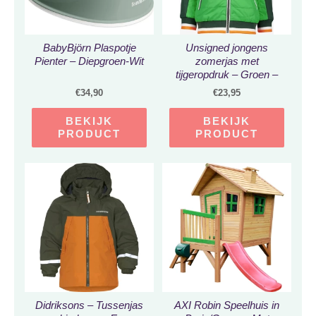
BabyBjörn Plaspotje
Unsigned jongens
Pienter – Diepgroen-Wit
zomerjas met
tijgeropdruk – Groen –
Maat 98
€
34,90
€
23,95
BEKIJK
BEKIJK
PRODUCT
PRODUCT
Didriksons – Tussenjas
AXI Robin Speelhuis in