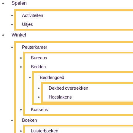
Spelen
Activiteiten
Uitjes
Winkel
Peuterkamer
Bureaus
Bedden
Beddengoed
Dekbed overtrekken
Hoeslakens
Kussens
Boeken
Luisterboeken