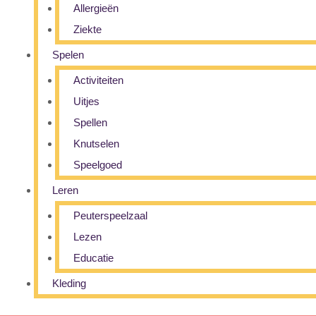
Allergieën
Ziekte
Spelen
Activiteiten
Uitjes
Spellen
Knutselen
Speelgoed
Leren
Peuterspeelzaal
Lezen
Educatie
Kleding