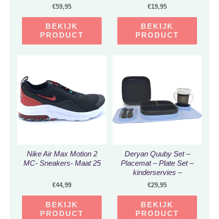
knikkers – Houten
€
59,95
€
19,95
modelbouw –
Modelbouw – DIY – Hout
BEKIJK
BEKIJK
3D puzzel – Tieners –
PRODUCT
PRODUCT
Volwassenen – 233
stukjes
Nike Air Max Motion 2
Deryan Quuby Set –
MC- Sneakers- Maat 25
Placemat – Plate Set –
kinderservies –
Drinkbeker – Blauw/Grijs
€
44,99
€
29,95
BEKIJK
BEKIJK
PRODUCT
PRODUCT