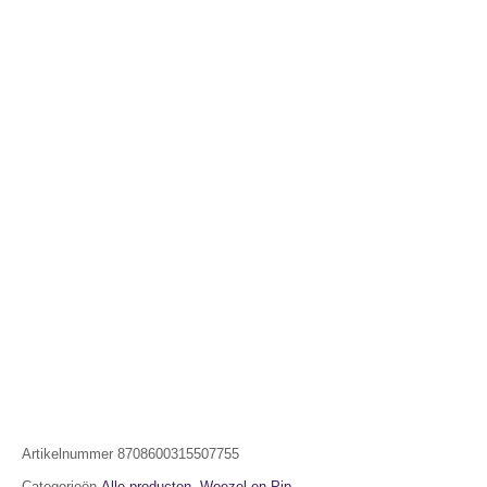
Artikelnummer
8708600315507755
Categorieën
Alle producten
,
Woezel en Pip