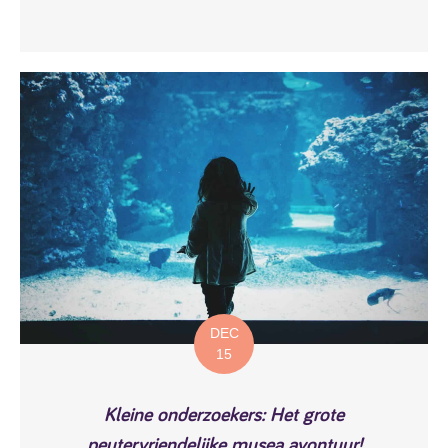
DEC
15
Kleine onderzoekers: Het grote
peutervriendelijke musea avontuur!