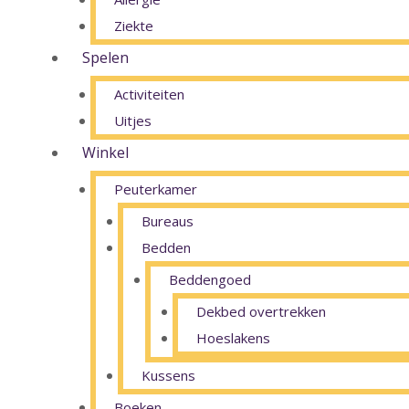
Ziekte
Spelen
Activiteiten
Uitjes
Winkel
Peuterkamer
Bureaus
Bedden
Beddengoed
Dekbed overtrekken
Hoeslakens
Kussens
Boeken