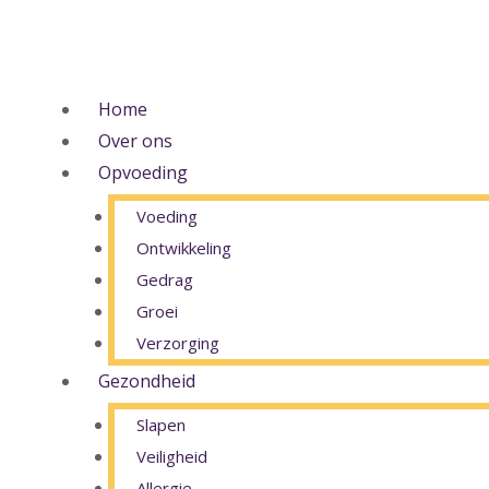
Ga
naar
de
inhoud
Home
Over ons
Opvoeding
Voeding
Ontwikkeling
Gedrag
Groei
Verzorging
Gezondheid
Slapen
Veiligheid
Allergie