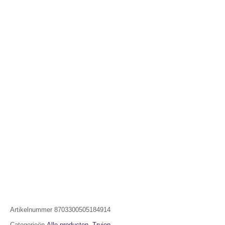
Artikelnummer
8703300505184914
Categorieën
Alle producten
,
Truien