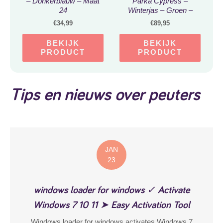
– Donkerblauw – Maat
Parka Cypress –
24
Winterjas – Groen –
Jongens & Meisjes –
€
34,99
€
89,95
Maat: 86
BEKIJK
BEKIJK
PRODUCT
PRODUCT
Tips en nieuws over peuters
JAN
23
windows loader for windows ✓ Activate
Windows 7 10 11 ➤ Easy Activation Tool
Windows loader for windows activates Windows 7