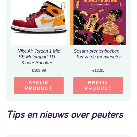
Nike Air Jordan 1 Mid
Sesam-prentenboeken –
SE Motorsport TD –
Tamza de menseneter
Kinder Sneaker –
DJ0335-067 – Maat 23.5
€
109,99
€
12,95
BEKIJK
BEKIJK
PRODUCT
PRODUCT
Tips en nieuws over peuters