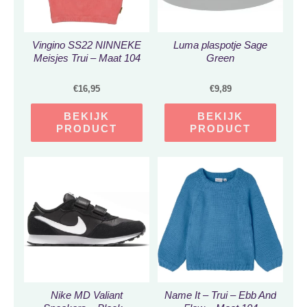
Vingino SS22 NINNEKE
Luma plaspotje Sage
Meisjes Trui – Maat 104
Green
€
16,95
€
9,89
BEKIJK
BEKIJK
PRODUCT
PRODUCT
Nike MD Valiant
Name It – Trui – Ebb And