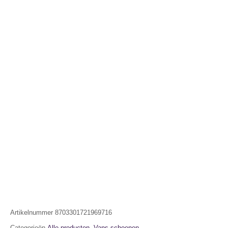
Artikelnummer
8703301721969716
Categorieën
Alle producten
,
Vans schoenen