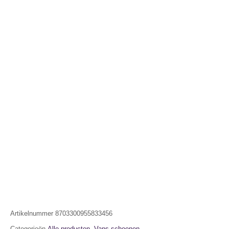
Artikelnummer
8703300955833456
Categorieën
Alle producten
,
Vans schoenen