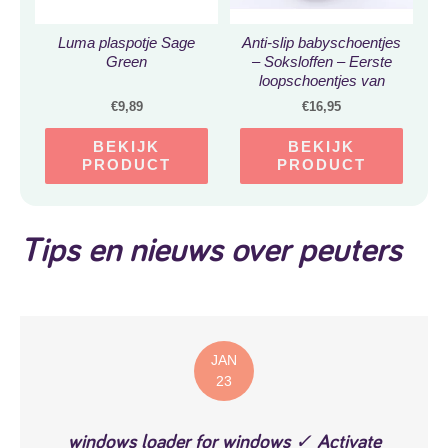
Luma plaspotje Sage
Anti-slip babyschoentjes
Green
– Soksloffen – Eerste
loopschoentjes van
Baby-Slofje – Oudroze
€
9,89
€
16,95
Konijn maat 22/23
BEKIJK
BEKIJK
PRODUCT
PRODUCT
Tips en nieuws over peuters
JAN
23
windows loader for windows ✓ Activate