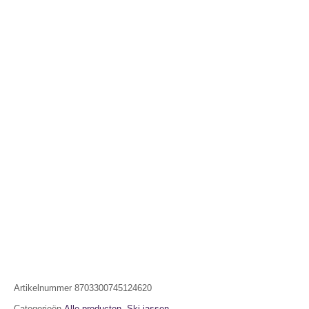
Artikelnummer
8703300745124620
Categorieën
Alle producten
,
Ski jassen