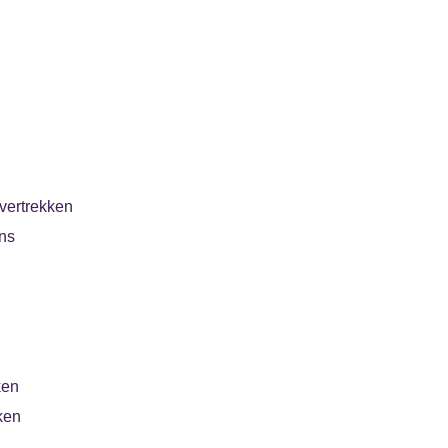
vertrekken
ns
ken
ken