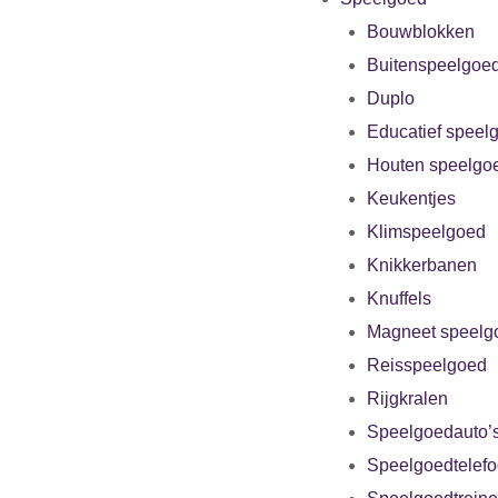
Bouwblokken
Buitenspeelgoe
Duplo
Educatief speel
Houten speelgo
Keukentjes
Klimspeelgoed
Knikkerbanen
Knuffels
Magneet speelg
Reisspeelgoed
Rijgkralen
Speelgoedauto’
Speelgoedtelef