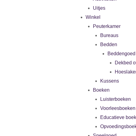
Uitjes
Winkel
Peuterkamer
Bureaus
Bedden
Beddengoed
Dekbed o
Hoeslake
Kussens
Boeken
Luisterboeken
Voorleesboeken
Educatieve boe
Opvoedingsboe
Speelgoed