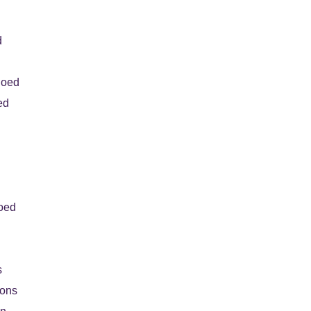
d
goed
ed
oed
s
oons