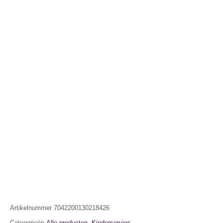
Artikelnummer
7042200130218426
Categorieën
Alle producten
,
Kinderservies