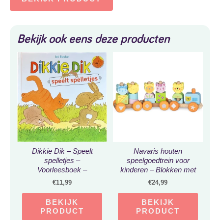
Bekijk ook eens deze producten
Dikkie Dik – Speelt
Navaris houten
spelletjes –
speelgoedtrein voor
Voorleesboek –
kinderen – Blokken met
Hardcover
dieren en getallen – Voor
€
11,99
€
24,99
jongens en meisjes –
Vanaf 18 maanden –
BEKIJK
BEKIJK
Kleurrijk tijger design
PRODUCT
PRODUCT