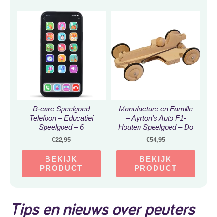
B-care Speelgoed
Manufacture en Famille
Telefoon – Educatief
– Ayrton’s Auto F1-
Speelgoed – 6
Houten Speelgoed – Do
Verschillende Spellen –
it yourself
€
22,95
€
54,95
Babytelefoon – Kinder
Telefoon – Smartphone
BEKIJK
BEKIJK
PRODUCT
PRODUCT
Tips en nieuws over peuters