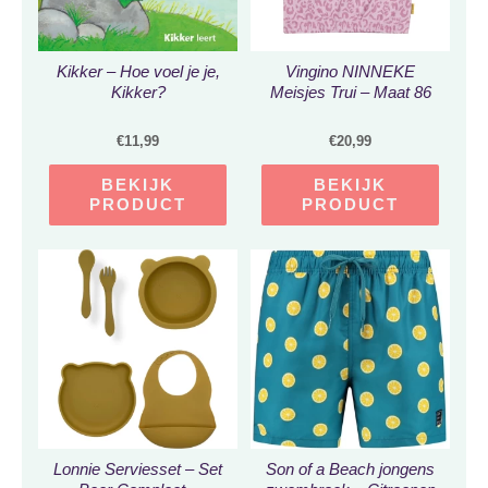
Kikker – Hoe voel je je,
Vingino NINNEKE
Kikker?
Meisjes Trui – Maat 86
€
11,99
€
20,99
BEKIJK
BEKIJK
PRODUCT
PRODUCT
Lonnie Serviesset – Set
Son of a Beach jongens