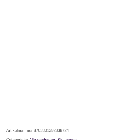
Artikelnummer
8703301392839724
Categorieën
Alle producten
,
Ski jassen