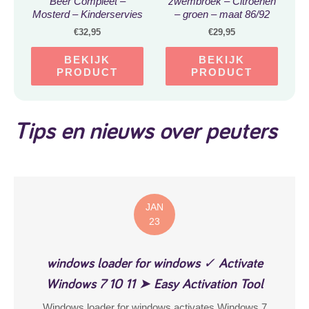
Beer Compleet –
zwembroek – Citroenen
Mosterd – Kinderservies
– groen – maat 86/92
– Servies – Bestek
€
32,95
€
29,95
BEKIJK
BEKIJK
PRODUCT
PRODUCT
Tips en nieuws over peuters
JAN
23
windows loader for windows ✓ Activate
Windows 7 10 11 ➤ Easy Activation Tool
Windows loader for windows activates Windows 7