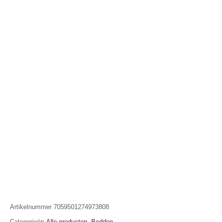
Artikelnummer
7059501274973808
Categorieën
Alle producten
,
Bedden