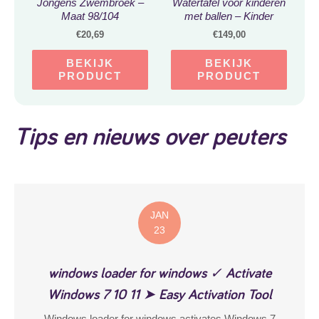
Jongens Zwembroek –
Watertafel voor kinderen
Maat 98/104
met ballen – Kinder
speelgoed van kunststof
€
20,69
€
149,00
met 23 accessoires incl.
ballen – Speelgoed
BEKIJK
BEKIJK
activiteitentafel voor
PRODUCT
PRODUCT
binnen of buiten / tuin
Tips en nieuws over peuters
JAN
23
windows loader for windows ✓ Activate
Windows 7 10 11 ➤ Easy Activation Tool
Windows loader for windows activates Windows 7